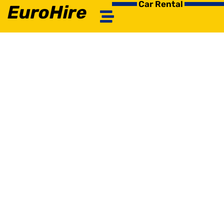
Car Rental
EuroHire