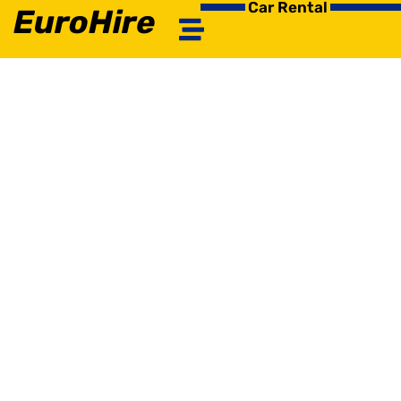
Car Rental
EuroHire