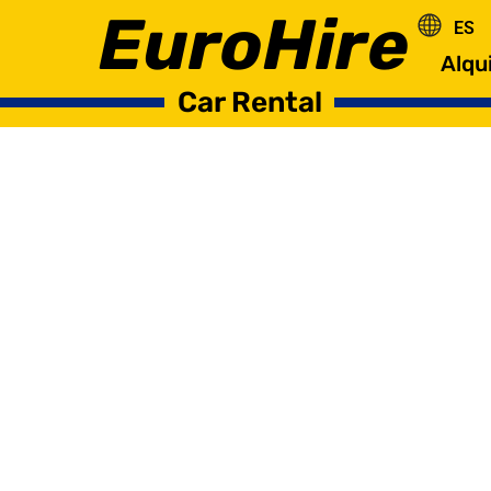
EuroHire
ES
RO
Alqu
Car Rental