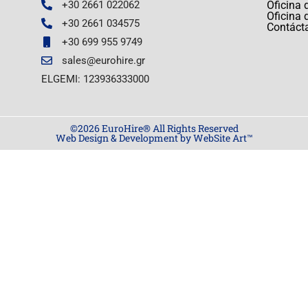
+30 2661 022062
Oficina 
Oficina 
+30 2661 034575
Contáct
+30 699 955 9749
sales@eurohire.gr
ELGEMI: 123936333000
©2026 EuroHire® All Rights Reserved
Web Design & Development by WebSite Art™