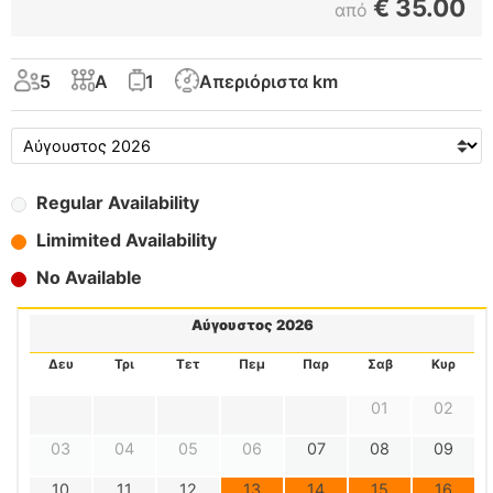
€
35.00
από
5
A
1
Απεριόριστα km
Regular Availability
Limimited Availability
No Available
Αύγουστος 2026
Δευ
Τρι
Τετ
Πεμ
Παρ
Σαβ
Κυρ
01
02
03
04
05
06
07
08
09
10
11
12
13
14
15
16