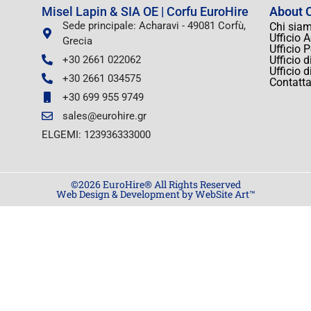
Misel Lapin & SIA OE | Corfu EuroHire
About C
Sede principale: Acharavi - 49081 Corfù,
Chi sia
Ufficio 
Grecia
Ufficio 
+30 2661 022062
Ufficio 
Ufficio 
+30 2661 034575
Contatta
+30 699 955 9749
sales@eurohire.gr
ELGEMI: 123936333000
©2026 EuroHire® All Rights Reserved
Web Design & Development by WebSite Art™