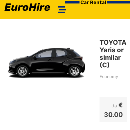
Car Rental
EuroHire
TOYOTA
Yaris or
similar
(C)
Economy
€
da
30.00