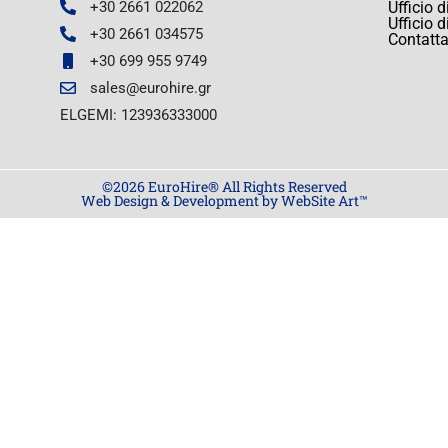
+30 2661 022062
Ufficio 
Ufficio 
+30 2661 034575
Contatta
+30 699 955 9749
sales@eurohire.gr
ELGEMI: 123936333000
©2026 EuroHire® All Rights Reserved
Web Design & Development by WebSite Art™