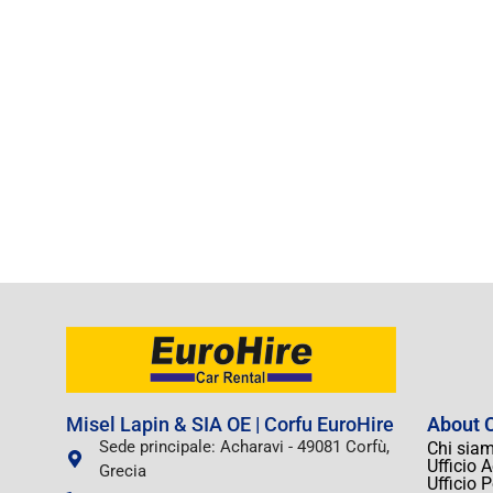
Misel Lapin & SIA OE | Corfu EuroHire
About C
Sede principale: Acharavi - 49081 Corfù,
Chi sia
Ufficio 
Grecia
Ufficio 