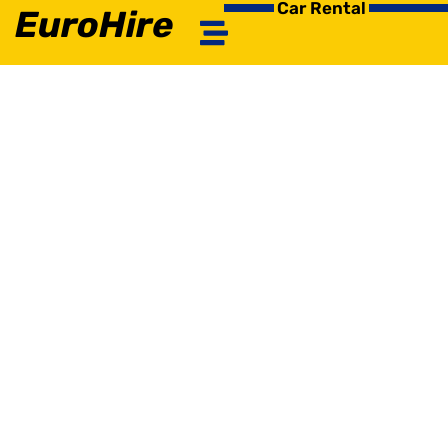
Car Rental
EuroHire