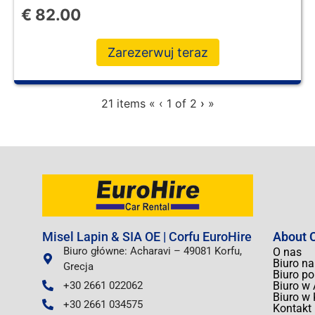
€
82.00
Zarezerwuj teraz
21 items
«
‹
1 of
2
›
»
Misel Lapin & SIA OE | Corfu EuroHire
About C
Biuro główne: Acharavi – 49081 Korfu,
O nas
Biuro na
Grecja
Biuro p
+30 2661 022062
Biuro w 
Biuro w 
+30 2661 034575
Kontakt