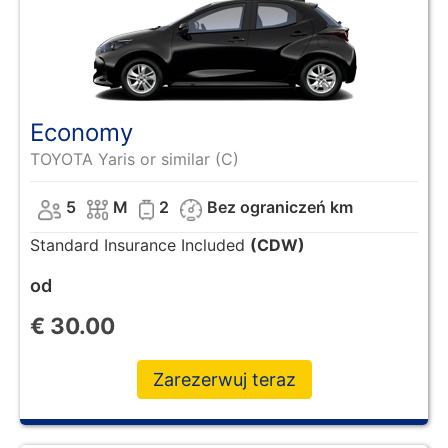
Economy
TOYOTA Yaris or similar (C)
5
M
2
Bez ograniczeń km
Standard Insurance Included
(CDW)
od
€
30.00
Zarezerwuj teraz