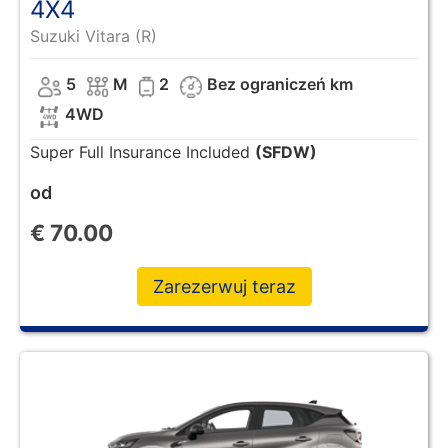
4X4
Suzuki Vitara (R)
5
M
2
Bez ograniczeń km
4WD
Super Full Insurance Included
(SFDW)
od
€
70.00
Zarezerwuj teraz