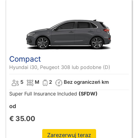
Compact
Hyundai i30, Peugeot 308 lub podobne (D)
5
M
2
Bez ograniczeń km
Super Full Insurance Included
(SFDW)
od
€
35.00
Zarezerwuj teraz