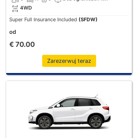
4WD
Super Full Insurance Included
(SFDW)
od
€
70.00
Zarezerwuj teraz