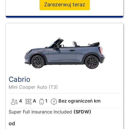
Zarezerwuj teraz
Cabrio
Mini Cooper Auto (T3)
4
A
1
Bez ograniczeń km
Super Full Insurance Included
(SFDW)
od