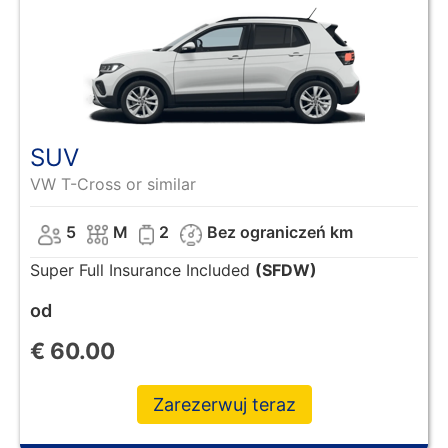
SUV
VW T-Cross or similar
5
M
2
Bez ograniczeń km
Super Full Insurance Included
(SFDW)
od
€
60.00
Zarezerwuj teraz