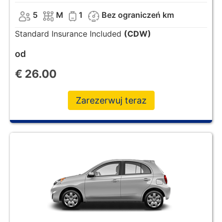
5
M
1
Bez ograniczeń km
Standard Insurance Included
(CDW)
od
€
26.00
Zarezerwuj teraz