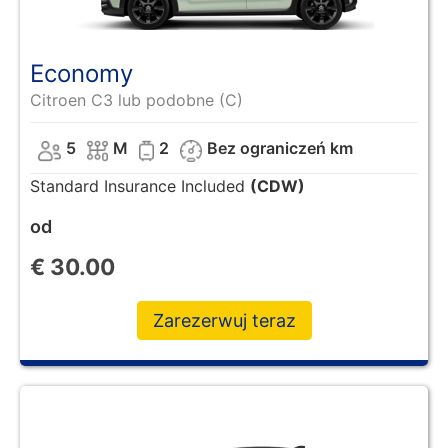
Economy
Citroen C3 lub podobne (C)
5
M
2
Bez ograniczeń km
Standard Insurance Included
(CDW)
od
€
30.00
Zarezerwuj teraz