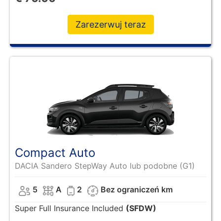
Zarezerwuj teraz
Compact Auto
DACIA Sandero StepWay Auto lub podobne (G1)
5
A
2
Bez ograniczeń km
Super Full Insurance Included
(SFDW)