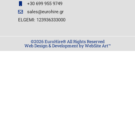
+30 699 955 9749
sales@eurohire.gr
ELGEMI: 123936333000
©2026 EuroHire® All Rights Reserved
Web Design & Development by WebSite Art™