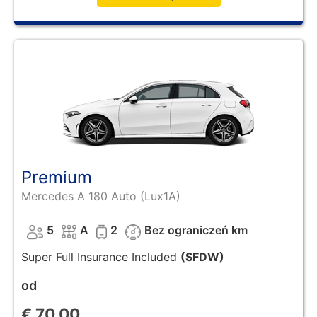
Premium
Mercedes A 180 Auto (Lux1A)
5
A
2
Bez ograniczeń km
Super Full Insurance Included
(SFDW)
od
€
70.00