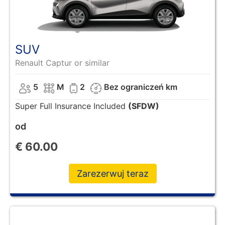
SUV
Renault Captur or similar
5
M
2
Bez ograniczeń km
Super Full Insurance Included
(SFDW)
od
€
60.00
Zarezerwuj teraz