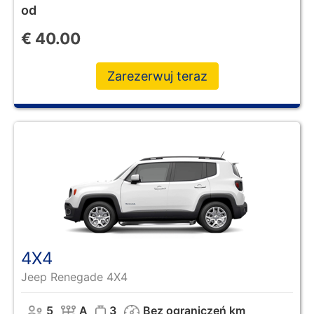
od
€
40.00
Zarezerwuj teraz
4X4
Jeep Renegade 4X4
5
A
3
Bez ograniczeń km