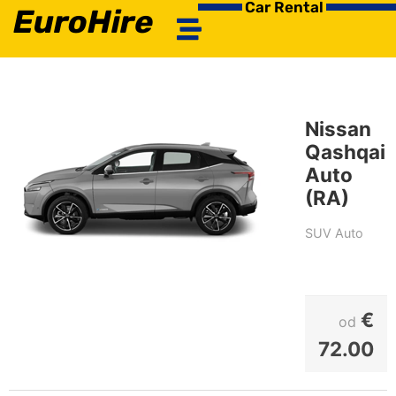
Car Rental
EuroHire
Nissan
Qashqai
Auto
(RA)
SUV Auto
€
od
72.00