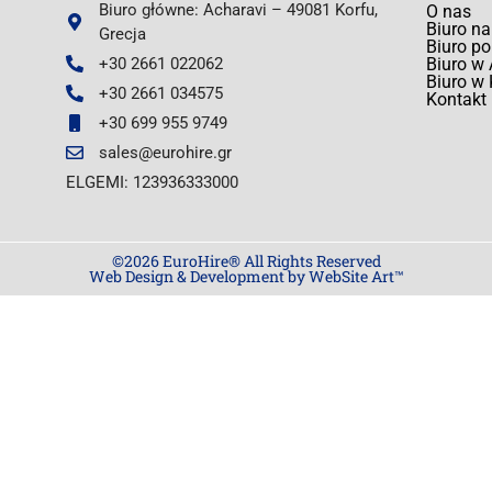
Biuro główne: Acharavi – 49081 Korfu,
O nas
Biuro na
Grecja
Biuro p
+30 2661 022062
Biuro w 
Biuro w 
+30 2661 034575
Kontakt
+30 699 955 9749
sales@eurohire.gr
ELGEMI: 123936333000
©2026 EuroHire® All Rights Reserved
Web Design & Development by WebSite Art™