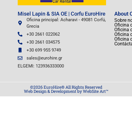
Misel Lapin & SIA OE | Corfu EuroHire
About C
Oficina principal: Acharavi - 49081 Corfú,
Sobre n
Oficina 
Grecia
Oficina 
+30 2661 022062
Oficina 
Oficina 
+30 2661 034575
Contáct
+30 699 955 9749
sales@eurohire.gr
ELGEMI: 123936333000
©2026 EuroHire® All Rights Reserved
Web Design & Development by WebSite Art™