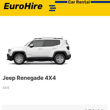
Car Rental
EuroHire
Jeep Renegade 4X4
4X4