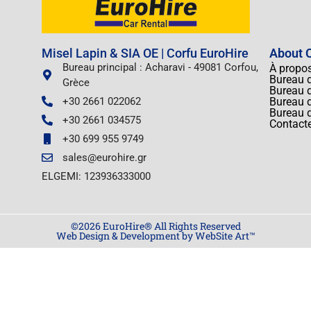
Misel Lapin & SIA OE | Corfu EuroHire
About C
Bureau principal : Acharavi - 49081 Corfou,
À propo
Bureau d
Grèce
Bureau d
+30 2661 022062
Bureau d
Bureau 
+30 2661 034575
Contact
+30 699 955 9749
sales@eurohire.gr
ELGEMI: 123936333000
©2026 EuroHire® All Rights Reserved
Web Design & Development by WebSite Art™