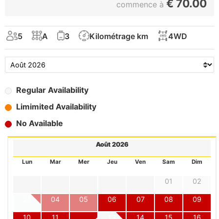
€
70.00
commence à
5
A
3
Kilométrage km
4WD
Regular Availability
Limimited Availability
No Available
Août 2026
Lun
Mar
Mer
Jeu
Ven
Sam
Dim
01
02
03
04
05
06
07
08
09
10
11
12
13
14
15
16