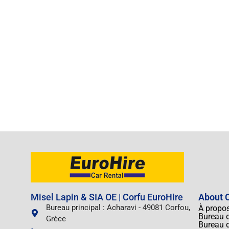
Misel Lapin & SIA OE | Corfu EuroHire
About C
Bureau principal : Acharavi - 49081 Corfou,
À propo
Bureau d
Grèce
Bureau d