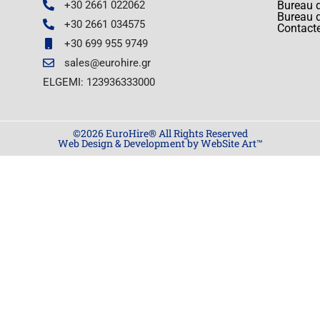
+30 2661 022062
Bureau d
Bureau 
+30 2661 034575
Contact
+30 699 955 9749
sales@eurohire.gr
ELGEMI: 123936333000
©2026 EuroHire® All Rights Reserved
Web Design & Development by WebSite Art™