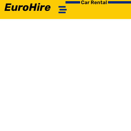
Car Rental
EuroHire