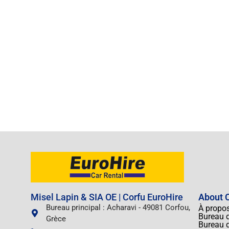
Misel Lapin & SIA OE | Corfu EuroHire
About C
Bureau principal : Acharavi - 49081 Corfou,
À propo
Bureau d
Grèce
Bureau d