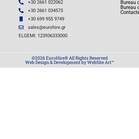
+30 2661 022062
Bureau d
Bureau 
+30 2661 034575
Contact
+30 699 955 9749
sales@eurohire.gr
ELGEMI: 123936333000
©2026 EuroHire® All Rights Reserved
Web Design & Development by WebSite Art™