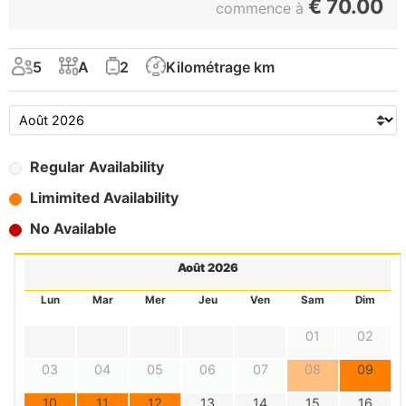
€
70.00
commence à
5
A
2
Kilométrage km
Regular Availability
Limimited Availability
No Available
Août 2026
Lun
Mar
Mer
Jeu
Ven
Sam
Dim
01
02
03
04
05
06
07
08
09
10
11
12
13
14
15
16