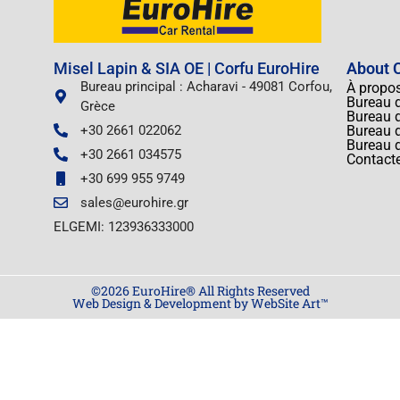
Misel Lapin & SIA OE | Corfu EuroHire
About C
Bureau principal : Acharavi - 49081 Corfou,
À propo
Bureau d
Grèce
Bureau d
+30 2661 022062
Bureau d
Bureau 
+30 2661 034575
Contact
+30 699 955 9749
sales@eurohire.gr
ELGEMI: 123936333000
©2026 EuroHire® All Rights Reserved
Web Design & Development by WebSite Art™