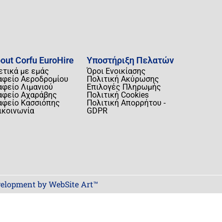
out Corfu EuroHire
Υποστήριξη Πελατών
ετικά με εμάς
Όροι Ενοικίασης
αφείο Αεροδρομίου
Πολιτική Ακύρωσης
αφείο Λιμανιού
Επιλογές Πληρωμής
αφείο Αχαράβης
Πολιτική Cookies
αφείο Κασσιόπης
Πολιτική Απορρήτου -
ικοινωνία
GDPR
elopment by WebSite Art™