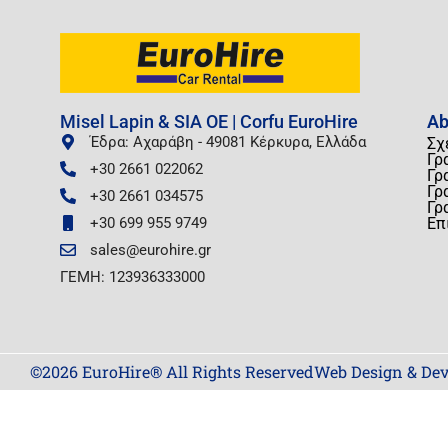
Misel Lapin & SIA OE | Corfu EuroHire
Ab
Έδρα: Αχαράβη - 49081 Κέρκυρα, Ελλάδα
Σχ
Γρ
+30 2661 022062
Γρ
Γρ
+30 2661 034575
Γρ
+30 699 955 9749
Επ
sales@eurohire.gr
ΓΕΜΗ: 123936333000
©2026 EuroHire® All Rights Reserved
Web Design & Dev