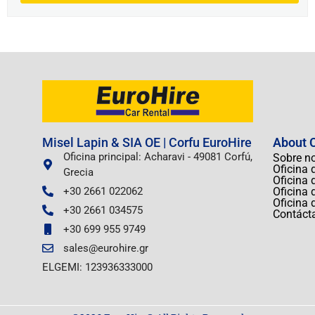
Misel Lapin & SIA OE | Corfu EuroHire
About C
Oficina principal: Acharavi - 49081 Corfú,
Sobre n
Oficina 
Grecia
Oficina 
+30 2661 022062
Oficina 
Oficina 
+30 2661 034575
Contáct
+30 699 955 9749
sales@eurohire.gr
ELGEMI: 123936333000