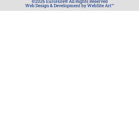
©2026 EuroHire® All Rights Reserved
Web Design & Development by WebSite Art™