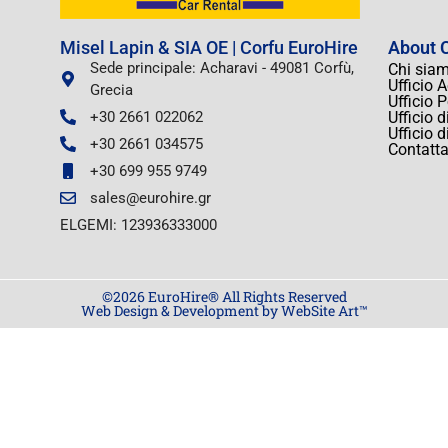
Misel Lapin & SIA OE | Corfu EuroHire
About C
Sede principale: Acharavi - 49081 Corfù,
Chi sia
Ufficio 
Grecia
Ufficio 
+30 2661 022062
Ufficio 
Ufficio 
+30 2661 034575
Contatta
+30 699 955 9749
sales@eurohire.gr
ELGEMI: 123936333000
©2026 EuroHire® All Rights Reserved
Web Design & Development by WebSite Art™