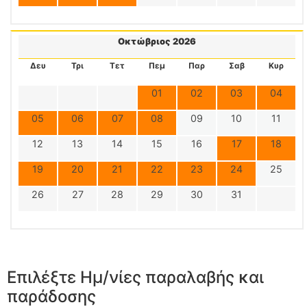
Οκτώβριος 2026
Δευ
Τρι
Τετ
Πεμ
Παρ
Σαβ
Κυρ
01
02
03
04
05
06
07
08
09
10
11
12
13
14
15
16
17
18
19
20
21
22
23
24
25
26
27
28
29
30
31
Επιλέξτε Ημ/νίες παραλαβής και
παράδοσης