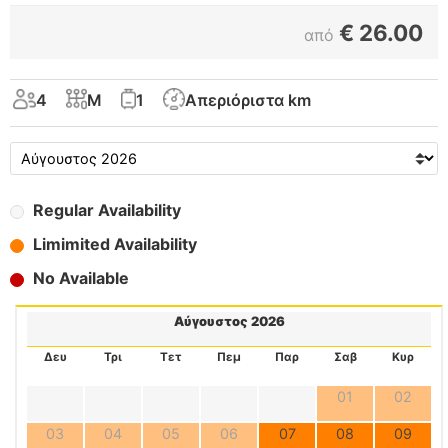
€
26.00
από
4
M
1
Απεριόριστα km
Regular Availability
Limimited Availability
No Available
Αύγουστος 2026
Δευ
Τρι
Τετ
Πεμ
Παρ
Σαβ
Κυρ
01
02
03
04
05
06
07
08
09