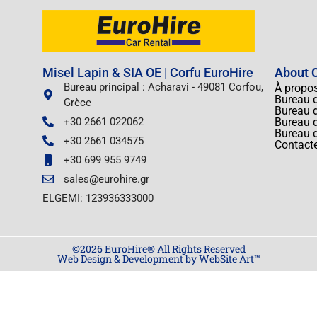
Misel Lapin & SIA OE | Corfu EuroHire
About C
Bureau principal : Acharavi - 49081 Corfou,
À propo
Bureau d
Grèce
Bureau d
+30 2661 022062
Bureau d
Bureau 
+30 2661 034575
Contact
+30 699 955 9749
sales@eurohire.gr
ELGEMI: 123936333000
©2026 EuroHire® All Rights Reserved
Web Design & Development by WebSite Art™