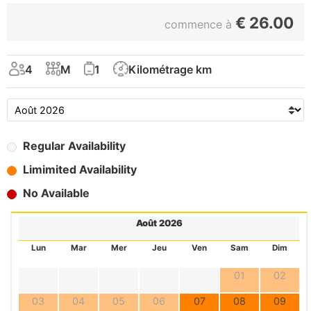
€
26.00
commence à
4
M
1
Kilométrage km
Regular Availability
Limimited Availability
No Available
Août 2026
Lun
Mar
Mer
Jeu
Ven
Sam
Dim
01
02
03
04
05
06
07
08
09