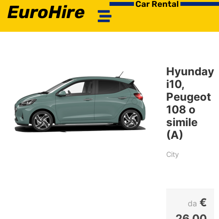
Car Rental
EuroHire
Hyunday
i10,
Peugeot
108 o
simile
(A)
City
€
da
26.00