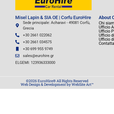
Misel Lapin & SIA OE | Corfu EuroHire
About C
Sede principale: Acharavi - 49081 Corfù,
Chi sia
Ufficio 
Grecia
Ufficio 
+30 2661 022062
Ufficio 
Ufficio 
+30 2661 034575
Contatta
+30 699 955 9749
sales@eurohire.gr
ELGEMI: 123936333000
©2026 EuroHire® All Rights Reserved
Web Design & Development by WebSite Art™