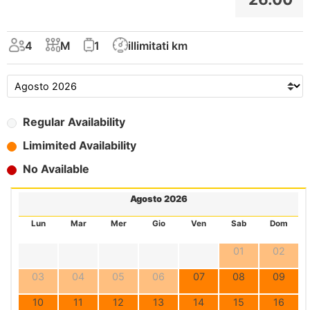
4
M
1
illimitati km
Regular Availability
Limimited Availability
No Available
Agosto 2026
Lun
Mar
Mer
Gio
Ven
Sab
Dom
01
02
03
04
05
06
07
08
09
10
11
12
13
14
15
16