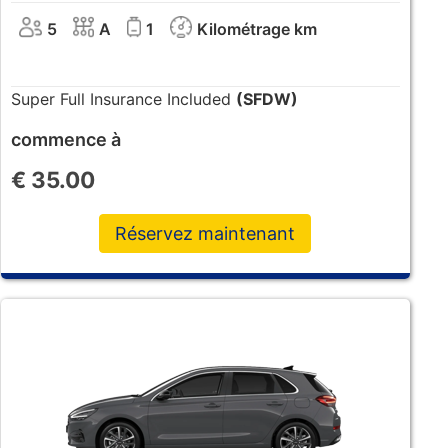
5
A
1
Kilométrage km
Super Full Insurance Included
(SFDW)
commence à
€
35.00
Réservez maintenant