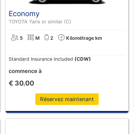
Economy
TOYOTA Yaris or similar (C)
5
M
2
Kilométrage km
Standard Insurance Included
(CDW)
commence à
€
30.00
Réservez maintenant