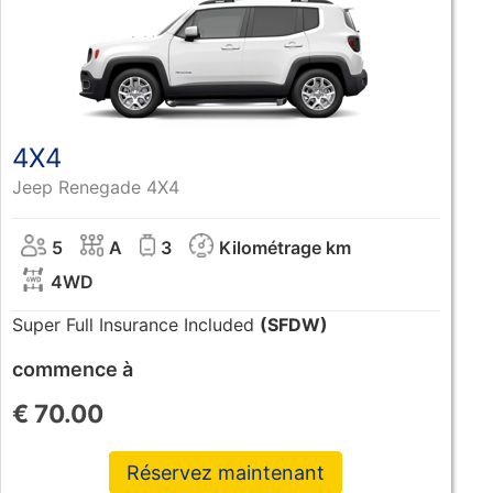
4X4
Jeep Renegade 4X4
5
A
3
Kilométrage km
4WD
Super Full Insurance Included
(SFDW)
commence à
€
70.00
Réservez maintenant