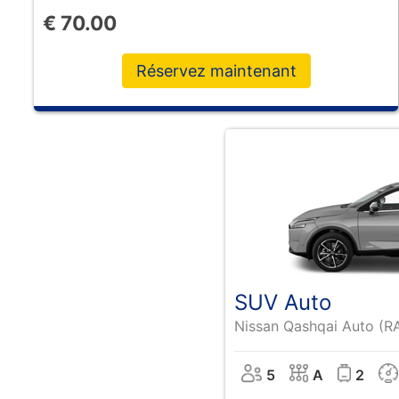
€
70.00
Réservez maintenant
SUV Auto
Nissan Qashqai Auto (R
5
A
2