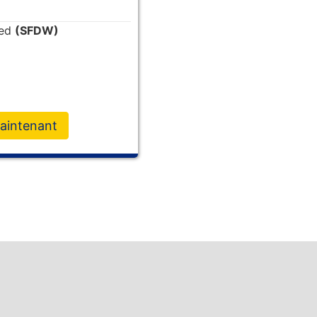
ded
(SFDW)
aintenant