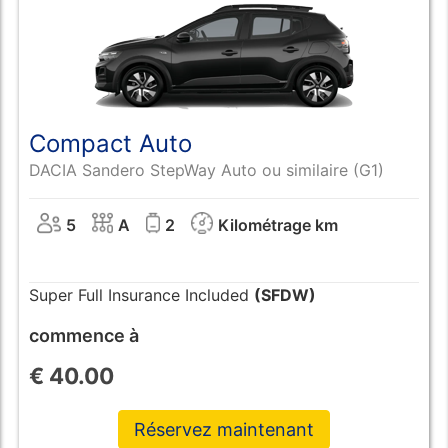
Compact Auto
DACIA Sandero StepWay Auto ou similaire (G1)
5
A
2
Kilométrage km
Super Full Insurance Included
(SFDW)
commence à
€
40.00
Réservez maintenant