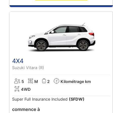
4X4
Suzuki Vitara (R)
5
M
2
Kilométrage km
4WD
Super Full Insurance Included
(SFDW)
commence à