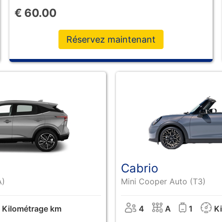
€
60.00
Réservez maintenant
Cabrio
A)
Mini Cooper Auto (T3)
Kilométrage km
4
A
1
K