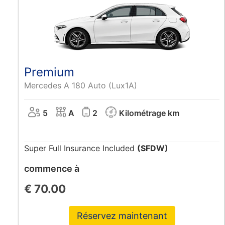
Premium
Mercedes A 180 Auto (Lux1A)
5
A
2
Kilométrage km
Super Full Insurance Included
(SFDW)
commence à
€
70.00
Réservez maintenant