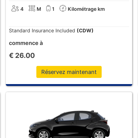
4
M
1
Kilométrage km
Standard Insurance Included
(CDW)
commence à
€
26.00
Réservez maintenant