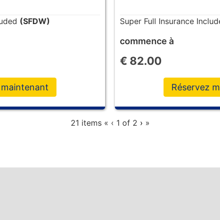
cluded
(SFDW)
Super Full Insurance Inclu
commence à
€
82.00
 maintenant
Réservez m
21 items
«
‹
1 of
2
›
»