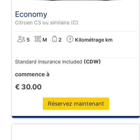
Economy
Citroen C3 ou similaire (C)
5
M
2
Kilométrage km
Standard Insurance Included
(CDW)
commence à
€
30.00
Réservez maintenant