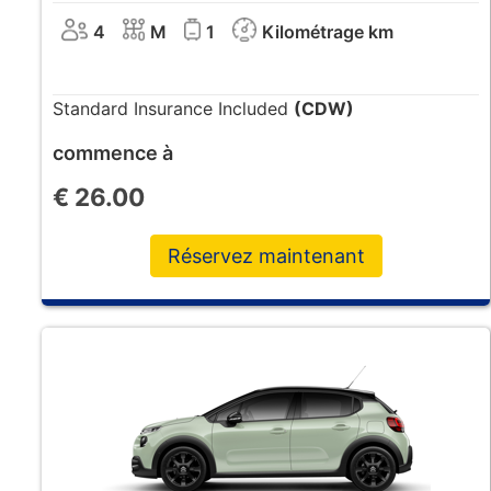
4
M
1
Kilométrage km
Standard Insurance Included
(CDW)
commence à
€
26.00
Réservez maintenant